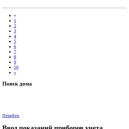
«
1
2
3
4
5
6
7
8
9
10
»
Поиск дома
Перейти
Ввод показаний приборов учета